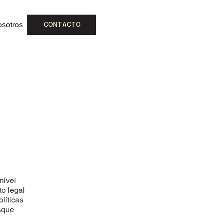
osotros
CONTACTO
nivel
to legal
líticas
sque