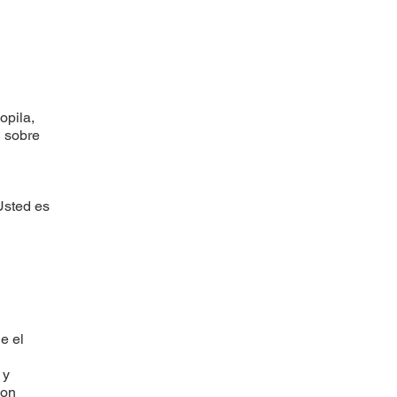
opila,
n sobre
 Usted es
e el
 y
con